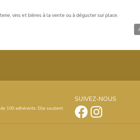
rie, vins et bières à la vente ou à déguster sur place.
S'inscrire
SUIVEZ-NOUS
nos dernières actualités et offres
 de 100 adhérents. Elle soutient