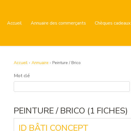
Accueil
Annuaire des commerçants
Chèques cadeaux
Accueil
Annuaire
Peinture / Brico
Mot clé
PEINTURE / BRICO (1 FICHES)
ID BÂTI CONCEPT