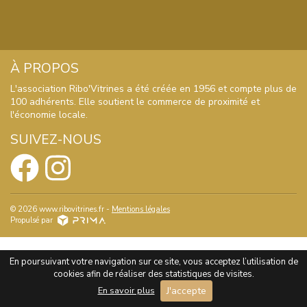
S'inscrire
À PROPOS
nos dernières
actualités et offres
L'association Ribo'Vitrines a été créée en 1956 et compte plus de
100 adhérents. Elle soutient le commerce de proximité et
l'économie locale.
SUIVEZ-NOUS
© 2026 www.ribovitrines.fr -
Mentions légales
Propulsé par
En poursuivant votre navigation sur ce site, vous acceptez l’utilisation de
cookies afin de réaliser des statistiques de visites.
J'accepte
En savoir plus